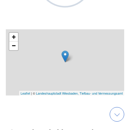
+
−
Leaflet
| ©
Landeshauptstadt Wiesbaden, Tiefbau- und Vermessungsamt