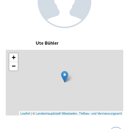
Ute Bühler
+
−
Leaflet
| ©
Landeshauptstadt Wiesbaden, Tiefbau- und Vermessungsamt