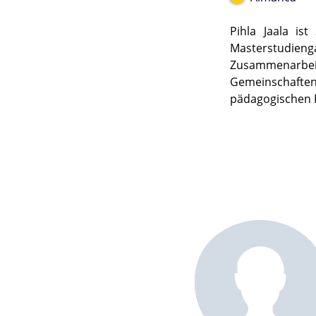
Pihla Jaala is
Masterstudienga
Zusammenarbei
Gemeinschafte
pädagogischen 