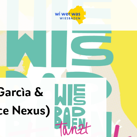
Garcìa &
ce Nexus)