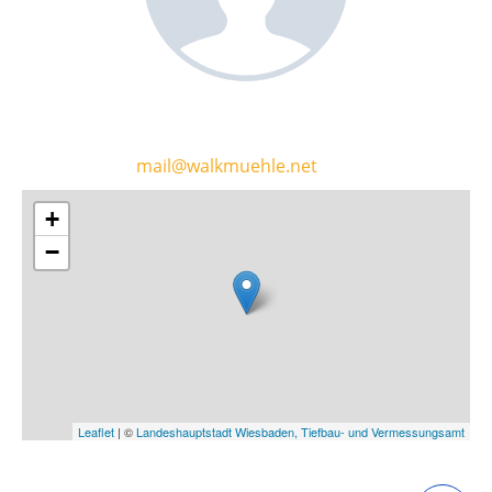
mail@walkmuehle.net
+
−
Leaflet
| ©
Landeshauptstadt Wiesbaden, Tiefbau- und Vermessungsamt