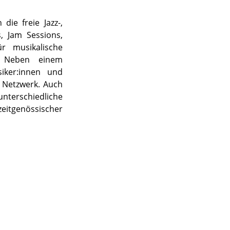
die freie Jazz-,
, Jam Sessions,
ür musikalische
g. Neben einem
iker:innen und
s Netzwerk. Auch
terschiedliche
eitgenössischer