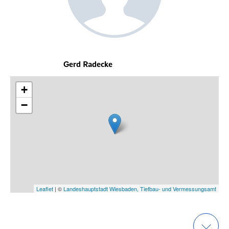
Gerd Radecke
+
−
Leaflet
| ©
Landeshauptstadt Wiesbaden, Tiefbau- und Vermessungsamt